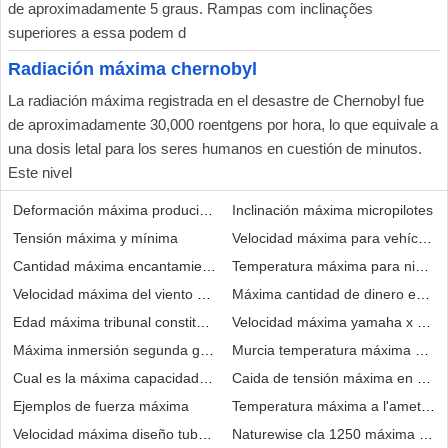
de aproximadamente 5 graus. Rampas com inclinações
superiores a essa podem d
Radiación máxima chernobyl
La radiación máxima registrada en el desastre de Chernobyl fue
de aproximadamente 30,000 roentgens por hora, lo que equivale a
una dosis letal para los seres humanos en cuestión de minutos.
Este nivel
Deformación máxima producida por un shock absorber en una bicicl
Inclinación máxima micropilotes
Tensión máxima y mínima
Velocidad máxima para vehículo 
Cantidad máxima encantamientos minecraft
Temperatura máxima para niños
Velocidad máxima del viento en guadalajara
Máxima cantidad de dinero en un
Edad máxima tribunal constitucional
Velocidad máxima yamaha x 300
Máxima inmersión segunda guerra mundial
Murcia temperatura máxima por 
Cual es la máxima capacidad ram para un telefono
Caida de tensión máxima en una v
Ejemplos de fuerza máxima
Temperatura máxima a l'ametlla de
Velocidad máxima diseño tubería cobre
Naturewise cla 1250 máxima pote