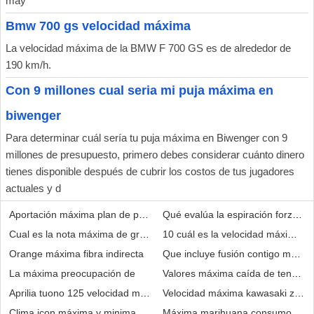
may
Bmw 700 gs velocidad máxima
La velocidad máxima de la BMW F 700 GS es de alrededor de
190 km/h.
Con 9 millones cual seria mi puja máxima en
biwenger
Para determinar cuál sería tu puja máxima en Biwenger con 9
millones de presupuesto, primero debes considerar cuánto dinero
tienes disponible después de cubrir los costos de tus jugadores
actuales y d
Aportación máxima plan de pensiones 2021 navarra
Qué evalúa la espiración forzada
Cual es la nota máxima de grado
10 cuál es la velocidad máxima per
Orange máxima fibra indirecta
Que incluye fusión contigo máxim
La máxima preocupación de
Valores máxima caída de tensión 
Aprilia tuono 125 velocidad máxima
Velocidad máxima kawasaki zx10r
Clima icon máxima y minima
Máxima marihuana consumo prop