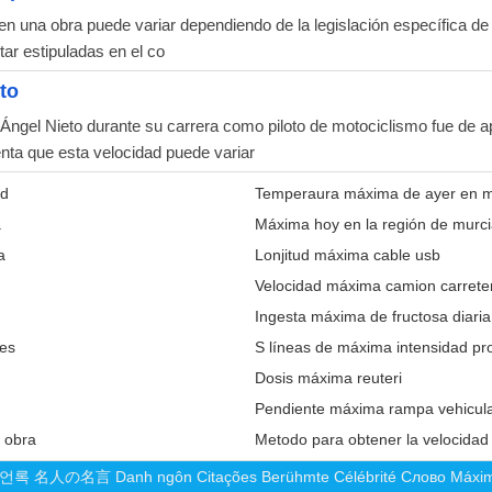
n una obra puede variar dependiendo de la legislación específica de 
tar estipuladas en el co
to
Ángel Nieto durante su carrera como piloto de motociclismo fue de
nta que esta velocidad puede variar
ad
Temperaura máxima de ayer en m
a
Máxima hoy en la región de murc
a
Lonjitud máxima cable usb
Velocidad máxima camion carrete
Ingesta máxima de fructosa diari
ses
S líneas de máxima intensidad pr
Dosis máxima reuteri
Pendiente máxima rampa vehicula
 obra
Metodo para obtener la velocidad
언록
名人の名言
Danh ngôn
Citações
Berühmte
Célébrité
Слово
Máxi