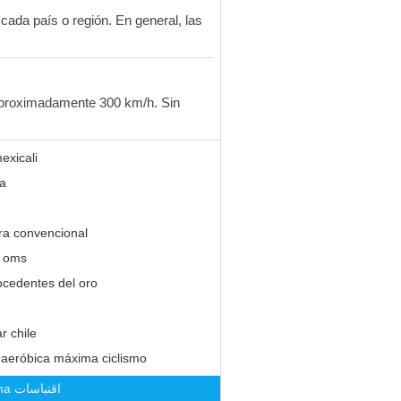
cada país o región. En general, las
 aproximadamente 300 km/h. Sin
exicali
ia
ra convencional
a oms
ocedentes del oro
r chile
 aeróbica máxima ciclismo
ma
اقتباسات