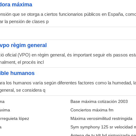
adora máxima
nsión que se otorga a ciertos funcionarios públicos en España, como m
r la pensión de clases p
 vpo règim general
ció oficial (VPO) en règim general, és important seguir els passos est
alment, el procés incl
ible humanos
 los humanos varía según diferentes factores como la humedad, la ex
general, se considera q
ima
Base máxima cotización 2003
áxima
Conciertos máxima fm
rreguieta lópez
Máxima verosimilitud restringida
a
Sym symphony 125 sr velocidad 
Antena de tv tdt hd sintonizada 