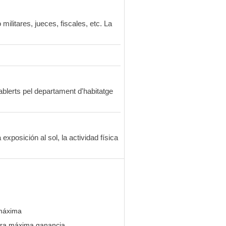
ilitares, jueces, fiscales, etc. La
ablerts pel departament d'habitatge
posición al sol, la actividad física
máxima
para máxima ganancia