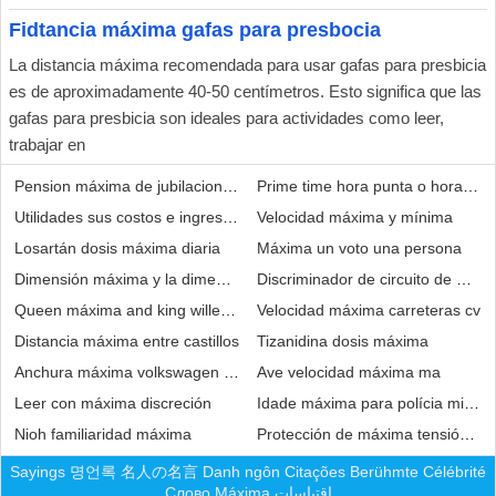
Fidtancia máxima gafas para presbocia
La distancia máxima recomendada para usar gafas para presbicia
es de aproximadamente 40-50 centímetros. Esto significa que las
gafas para presbicia son ideales para actividades como leer,
trabajar en
Pension máxima de jubilacion 2023
Prime time hora punta o horari d
Utilidades sus costos e ingresos semanales utilidad sea máxima
Velocidad máxima y mínima
Losartán dosis máxima diaria
Máxima un voto una persona
Dimensión máxima y la dimensión agujero 20e4
Discriminador de circuito de máxi
Queen máxima and king willem alexander of the netherlands
Velocidad máxima carreteras cv
Distancia máxima entre castillos
Tizanidina dosis máxima
Anchura máxima volkswagen tiguan
Ave velocidad máxima ma
Leer con máxima discreción
Idade máxima para polícia militar
Nioh familiaridad máxima
Protección de máxima tensión res
Sayings
명언록
名人の名言
Danh ngôn
Citações
Berühmte
Célébrité
Слово
Máxima
اقتباسات